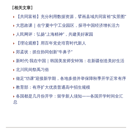
【
相关文章
】
【共同富裕】充分利用数据资源，擘画县域共同富裕“实景图”
大思政课 | 在宁夏中宁工业园区，探寻中国经济增长活力
人民网评：弘扬“上海精神”，共建美好家园
【理论观察】用百年党史培育时代新人
郑孟状：抓住协同创新“牛鼻子”
新时代·我在中国｜韩国美发师安钟旭：在新疆创造美好生活
北川民间祭禹习俗
做足“功课”迎接新学期，各地多措并举保障秋季开学正常有序
教育部：有序扩大优质普通高中招生规模
各国都是几月份开学：留学新人须知——各国开学时间全汇
总