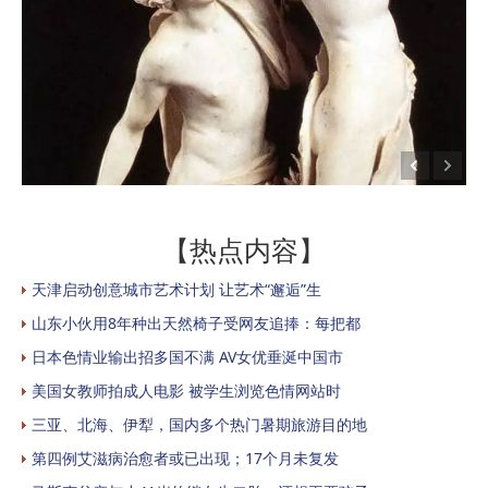
【热点内容】
天津启动创意城市艺术计划 让艺术“邂逅”生
山东小伙用8年种出天然椅子受网友追捧：每把都
日本色情业输出招多国不满 AV女优垂涎中国市
美国女教师拍成人电影 被学生浏览色情网站时
三亚、北海、伊犁，国内多个热门暑期旅游目的地
第四例艾滋病治愈者或已出现；17个月未复发