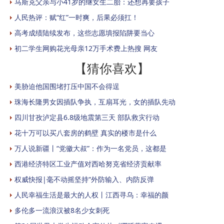
马斯克父亲与小41岁的继女生二胎：还想再要孩子
人民热评：赋“红”一时爽，后果必须扛！
高考成绩陆续发布，这些志愿填报陷阱要当心
初二学生网购花光母亲12万手术费上热搜 网友
【猜你喜欢】
美胁迫他国围堵打压中国不会得逞
珠海长隆男女因插队争执，互扇耳光，女的插队先动
四川甘孜泸定县6.8级地震第三天 部队救灾行动
花十万可以买八套房的鹤壁 真实的楼市是什么
万人说新疆丨“党徽大叔”：作为一名党员，这都是
西港经济特区工业产值对西哈努克省经济贡献率
权威快报|毫不动摇坚持“外防输入、内防反弹
人民幸福生活是最大的人权丨江西寻乌：幸福的颜
多伦多一流浪汉被8名少女刺死