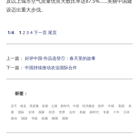
及以上城市空气质量优良天数比率达87.5%……美丽中国建
设迈出重大步伐。
1
/
4
1
2
3
4
下一页
尾页
上一篇
：
好评中国·作品选登①：春天里的故事
下一篇
：
中国持续推动农业国际合作
标签：
定不
移走
高质量
发展
之路
新时代
中国
经济建设
述评
中国
美国
发
展
国际
全球
国家
经济
世界
合作
美媒
新时代
专家
十年
日本
推动
我国
书画
收藏
雕塑
观察