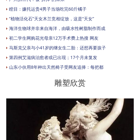
瞠目：嫌托运贵4男子当场吃完60斤橘子
“植物活化石”天女木兰竞相绽放，这是“天女”
海洋生物球并非来自海洋，由吸水性树脂制作而成
初二学生网购花光母亲12万手术费上热搜 网友
马斯克父亲与小41岁的继女生二胎：还想再要孩子
第四例艾滋病治愈者或已出现；17个月未复发
山东小伙用8年种出天然椅子受网友追捧：每把都
雕塑欣赏