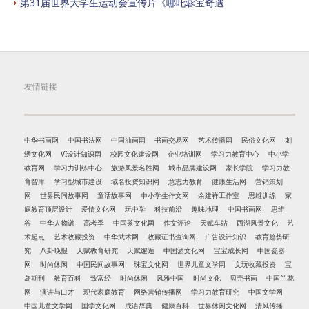
第31届世界大学生运动会宣传片《哪吒蓉宝奇遇
友情链接
中华书画网
中国书法网
中国油画网
书画交易网
艺术传播网
民俗文化网
刺
绣文化网
VI设计知识网
校园文化建设网
企业培训网
学习力教育中心
中小学
教育网
学习力训练中心
旅游风景名胜网
城市品牌建设网
家长学院
学习力教
育智库
学习型城市建设
域名投资知识网
意志力教育
健康生活网
营销策划
网
世界民间故事网
童话故事网
中小学生作文网
余建祥工作室
思维训练
家
庭教育顶层设计
爱情文化网
玩中学
科技前沿
趣味地理
中国书画网
思维
谷
中华人物谱
高考季
中国茶文化网
作文评论
天赋车站
西湖风景文化
艺
术起点
艺术收藏投资
中华武术网
收藏证书查询网
广告设计知识
教育趋势研
究
八卦晚报
天赋教育研究
天赋邂逅
中国酒文化网
宝宝成长网
中国瓷器
网
时尚休闲
中国民间故事网
珠宝文化网
世界儿童文学网
文玩收藏投资
宝
岛期刊
教育百科
致富经
时尚休闲
风雅中国
时尚文化
贝壳书画
中国兰花
网
演讲与口才
现代家庭教育
网络营销传播网
学习力教育研究
中国文学网
中国儿童文学网
国学文化网
成语辞典
健康百科
世界休闲文化网
清风传播