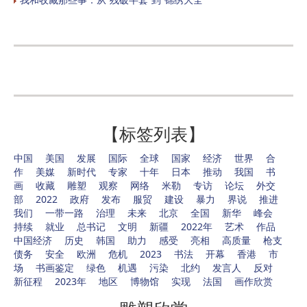
【标签列表】
中国
美国
发展
国际
全球
国家
经济
世界
合
作
美媒
新时代
专家
十年
日本
推动
我国
书
画
收藏
雕塑
观察
网络
米勒
专访
论坛
外交
部
2022
政府
发布
服贸
建设
暴力
界说
推进
我们
一带一路
治理
未来
北京
全国
新华
峰会
持续
就业
总书记
文明
新疆
2022年
艺术
作品
中国经济
历史
韩国
助力
感受
亮相
高质量
枪支
债务
安全
欧洲
危机
2023
书法
开幕
香港
市
场
书画鉴定
绿色
机遇
污染
北约
发言人
反对
新征程
2023年
地区
博物馆
实现
法国
画作欣赏