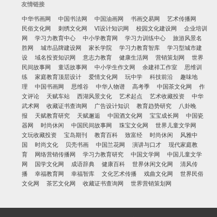
友情链接
中华书画网
中国书法网
中国油画网
书画交易网
艺术传播网
民俗文化网
刺绣文化网
VI设计知识网
校园文化建设网
企业培训
网
学习力教育中心
中小学教育网
学习力训练中心
旅游风景名
胜网
城市品牌建设网
家长学院
学习力教育智库
学习型城市建
设
域名投资知识网
意志力教育
健康生活网
营销策划网
世界
民间故事网
童话故事网
中小学生作文网
余建祥工作室
思维训
练
家庭教育顶层设计
爱情文化网
玩中学
科技前沿
趣味地
理
中国书画网
思维谷
中华人物谱
高考季
中国茶文化网
作
文评论
天赋车站
西湖风景文化
艺术起点
艺术收藏投资
中华
武术网
收藏证书查询网
广告设计知识
教育趋势研究
八卦晚
报
天赋教育研究
天赋邂逅
中国酒文化网
宝宝成长网
中国瓷
器网
时尚休闲
中国民间故事网
珠宝文化网
世界儿童文学网
文玩收藏投资
宝岛期刊
教育百科
致富经
时尚休闲
风雅中
国
时尚文化
贝壳书画
中国兰花网
演讲与口才
现代家庭教
育
网络营销传播网
学习力教育研究
中国文学网
中国儿童文学
网
国学文化网
成语辞典
健康百科
世界休闲文化网
清风传
播
幸福教育网
幸福智库
文化艺术传播
戏曲文化网
世界民俗
文化网
茶艺文化网
收藏证书查询网
世界营销策划网