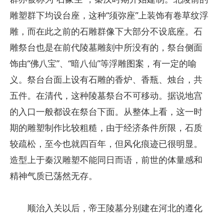
雕塑群下均设台座，这种“须弥座”上装饰有卷草纹浮
雕，而在此之前的石雕群像下大部分不设底座。石
雕祭台也是在前代陵墓雕刻中所没有的，祭台侧面
饰由“佛八宝”、“暗八仙”等浮雕图案，有一定的喻
义。祭台台面上设有石雕的香炉、香瓶、烛台，共
五件。在清代，这种陵墓祭台不可移动。据说地宫
的入口一般都设在祭台下面。从整体上看，这一时
期的雕塑制作比较粗糙，由于经济条件所限，石质
较疏松，至今也就四百年，但风化痕迹已很明显。
造型上于秦汉雕塑不能同日而语，前世的体量感和
精神气质已荡然无存。
顺治入关以后，帝王陵墓分别建在河北的遵化