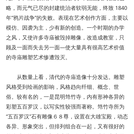
略，而元气已尽的封建统治者软弱无能，终致 1840
年“鸦片战争”的失败。表现在艺术创作方面，主要以
模仿、因袭为主，少有新的创造。一个时期的办学
之风，又使许多寺庙被毁掉雕像，改造成教室，只
顾及一面而失去另一面—使大量具有很高艺术价值
的寺庙雕塑艺术惨遭毁灭。
从数量上看，清代的寺庙造像十分发达。雕塑
风格受到绘画的影响，风格趋向纤细、概念、世
俗。较有名的，一是昆明筇竹寺，内有形神各异的
彩塑五百罗汉，以写实性较强而著称。筇竹寺所为
“五百罗汉”石有雕像６８尊，设置在大雄宝殿，动态
各异、形象突出，但排列组合在一起，又有很好的