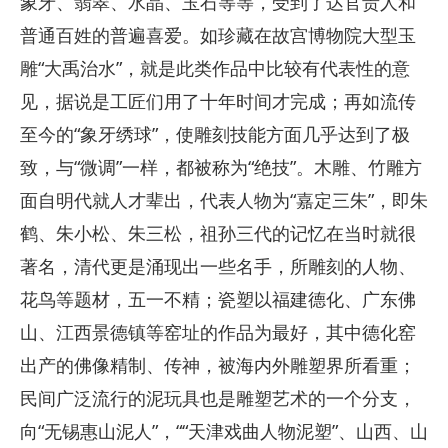
象牙、翡翠、水晶、玉石等等，受到了达官贵人和
普通百姓的普遍喜爱。如珍藏在故宫博物院大型玉
雕“大禹治水”，就是此类作品中比较有代表性的意
见，据说是工匠们用了十年时间才完成；再如流传
至今的“象牙绣球”，使雕刻技能方面几乎达到了极
致，与“微调”一样，都被称为“绝技”。木雕、竹雕方
面自明代就人才辈出，代表人物为“嘉定三朱”，即朱
鹤、朱小松、朱三松，祖孙三代的记忆在当时就很
著名，清代更是涌现出一些名手，所雕刻的人物、
花鸟等题材，五一不精；瓷塑以福建德化、广东佛
山、江西景德镇等窑址的作品为最好，其中德化窑
出产的佛像精制、传神，被海内外雕塑界所看重；
民间广泛流行的泥玩具也是雕塑艺术的一个分支，
向“无锡惠山泥人”，““天津戏曲人物泥塑”、山西、山