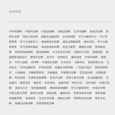
友情链接
中华书画网
中国书法网
中国油画网
书画交易网
艺术传播网
民俗文化网
刺
绣文化网
VI设计知识网
校园文化建设网
企业培训网
学习力教育中心
中小学
教育网
学习力训练中心
旅游风景名胜网
城市品牌建设网
家长学院
学习力教
育智库
学习型城市建设
域名投资知识网
意志力教育
健康生活网
营销策划
网
世界民间故事网
童话故事网
中小学生作文网
余建祥工作室
思维训练
家
庭教育顶层设计
爱情文化网
玩中学
科技前沿
趣味地理
中国书画网
思维
谷
中华人物谱
高考季
中国茶文化网
作文评论
天赋车站
西湖风景文化
艺
术起点
艺术收藏投资
中华武术网
收藏证书查询网
广告设计知识
教育趋势研
究
八卦晚报
天赋教育研究
天赋邂逅
中国酒文化网
宝宝成长网
中国瓷器
网
时尚休闲
中国民间故事网
珠宝文化网
世界儿童文学网
文玩收藏投资
宝
岛期刊
教育百科
致富经
时尚休闲
风雅中国
时尚文化
贝壳书画
中国兰花
网
演讲与口才
现代家庭教育
网络营销传播网
学习力教育研究
中国文学网
中国儿童文学网
国学文化网
成语辞典
健康百科
世界休闲文化网
清风传播
幸福教育网
幸福智库
文化艺术传播
戏曲文化网
世界民俗文化网
茶艺文化
网
收藏证书查询网
世界营销策划网