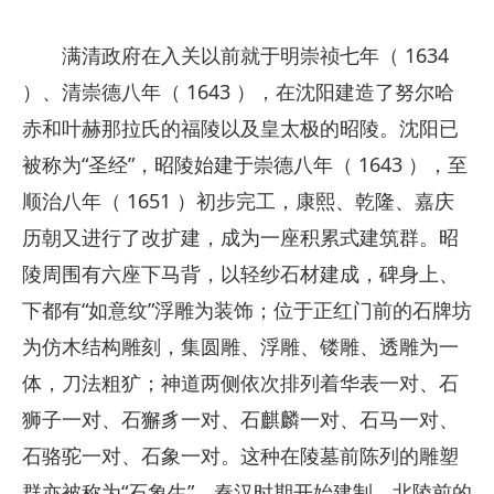
满清政府在入关以前就于明崇祯七年（ 1634
）、清崇德八年（ 1643 ），在沈阳建造了努尔哈
赤和叶赫那拉氏的福陵以及皇太极的昭陵。沈阳已
被称为“圣经”，昭陵始建于崇德八年（ 1643 ），至
顺治八年（ 1651 ）初步完工，康熙、乾隆、嘉庆
历朝又进行了改扩建，成为一座积累式建筑群。昭
陵周围有六座下马背，以轻纱石材建成，碑身上、
下都有“如意纹”浮雕为装饰；位于正红门前的石牌坊
为仿木结构雕刻，集圆雕、浮雕、镂雕、透雕为一
体，刀法粗犷；神道两侧依次排列着华表一对、石
狮子一对、石獬豸一对、石麒麟一对、石马一对、
石骆驼一对、石象一对。这种在陵墓前陈列的雕塑
群亦被称为“石象生”，秦汉时期开始建制。北陵前的