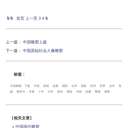
5
/
5
首页
上一页
3
4
5
上一篇
：
中国雕塑上篇
下一篇
：
中国原始社会人像雕塑
标签：
中国雕塑
下篇
中国
美国
发展
国际
全球
国家
经济
世界
合作
美
媒
新时代
专家
十年
日本
推动
我国
书画
收藏
雕塑
观察
【
相关文章
】
中国现代雕塑