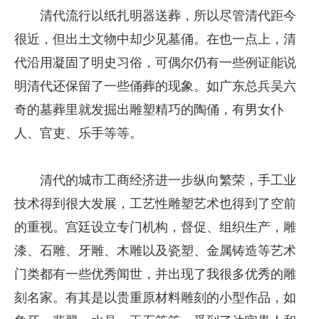
清代流行以纸扎明器送葬，所以尽管清代距今
很近，但出土文物中却少见墓俑。在也一点上，清
代沿用凝固了明史习俗，可偶尔仍有一些例证能说
明清代还保留了一些俑葬的现象。如广东总兵吴六
奇的墓葬里就发掘出雕塑精巧的陶俑，有男女仆
人、官吏、乐手等等。
清代的城市工商经济进一步纵向繁荣，手工业
技术得到很大发展，工艺性雕塑艺术也得到了空前
的重视。宫廷设立专门机构，督促、组织生产，雕
漆、石雕、牙雕、木雕以及瓷塑、金属铸造等艺术
门类都有一些优秀闻世，并出现了我很多优秀的雕
刻名家。有其是以贵重原材料雕刻的小型作品，如