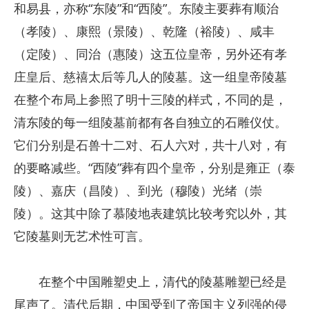
和易县，亦称“东陵”和“西陵”。东陵主要葬有顺治
（孝陵）、康熙（景陵）、乾隆（裕陵）、咸丰
（定陵）、同治（惠陵）这五位皇帝，另外还有孝
庄皇后、慈禧太后等几人的陵墓。这一组皇帝陵墓
在整个布局上参照了明十三陵的样式，不同的是，
清东陵的每一组陵墓前都有各自独立的石雕仪仗。
它们分别是石兽十二对、石人六对，共十八对，有
的要略减些。“西陵”葬有四个皇帝，分别是雍正（泰
陵）、嘉庆（昌陵）、到光（穆陵）光绪（崇
陵）。这其中除了慕陵地表建筑比较考究以外，其
它陵墓则无艺术性可言。
在整个中国雕塑史上，清代的陵墓雕塑已经是
尾声了。清代后期，中国受到了帝国主义列强的侵