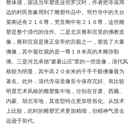
整体感，据说当年塑造这些罗汉时，作者把寺庙周
边的村民形象用到了雕塑作品中。筇竹寺中的天台
菜阁还有２１６尊，梵音阁中有２１６尊，这些雕
塑是整个清代的佳作。二是北京雍和宫里的佛教造
像，雍和宫原是雍正皇帝的宫殿之一，塑造了大量
佛像，其中最壮观的是一尊１８米高的木雕弥勒
佛。三是河北承德“避暑山庄”里的一些造像，清代风
格较为明显，其中高２０余米的千手千眼佛像最为
著名。此外，清代寺庙造像至今保存完好、有比较
明显艺术风格的雕塑集中地，分别在甘肃、西藏、
内蒙、胡北等地，其造型特点更加世俗化。从技术
上比较，此时的雕塑艺术更加精细，但精神气质去
远逊于前代。